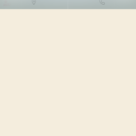
DROIT FISCAL
/
FISCALITÉ DES
PROFESSIONNELS
18/10/2023
Source :
www.actu-juridique.fr
Tracfin a publié, le 10 octobre 2023, la dernière partie
de son rapport annuel pour 2022. Via un abécédaire,
sont présentés les principaux circuits de blanchiment de
capitaux et de financement du terrorisme observés en