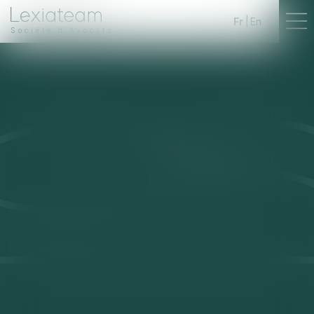
Fr
En
Société d'Avocats