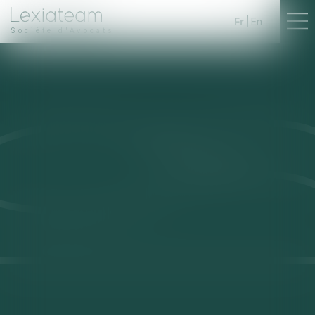
Fr
En
Société d'Avocats