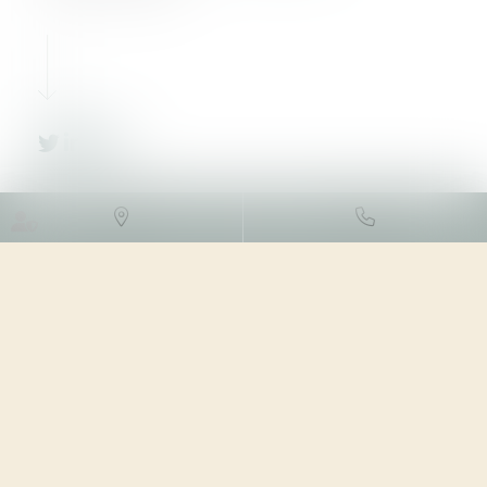
Nous recherchons
Un stagiaire pour compléter notre équipe pour 4 ou 6
mois :
À partir de
septembre 2025
, ou
À partir de
janvier 2026
.
Vous êtes
Juriste, d’un niveau Master 2 ou en cours d’obtention,
élève-avocat, formé en droit des affaires, curieux du
droit applicable aux projets d’énergies renouvelables et
à l’ESS, vous souhaitez rejoindre un cabinet spécialisé