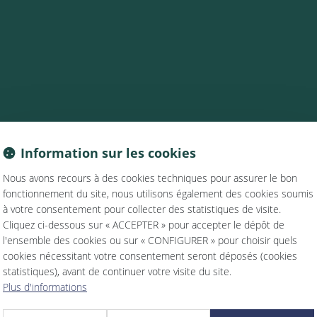
Information sur les cookies
Nous avons recours à des cookies techniques pour assurer le bon
fonctionnement du site, nous utilisons également des cookies soumis
à votre consentement pour collecter des statistiques de visite.
Cliquez ci-dessous sur « ACCEPTER » pour accepter le dépôt de
l'ensemble des cookies ou sur « CONFIGURER » pour choisir quels
cookies nécessitant votre consentement seront déposés (cookies
statistiques), avant de continuer votre visite du site.
Plus d'informations